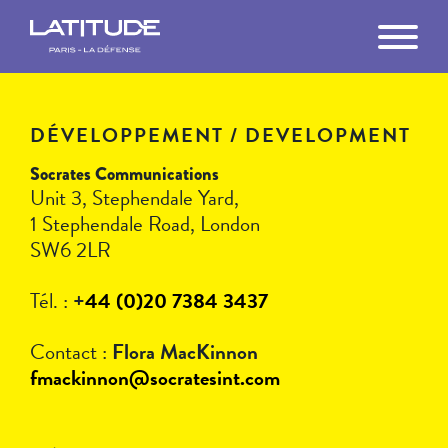
FR
EN
MANIFESTOS
DÉVELOPPEMENT / DEVELOPMENT
THE BUILDING
Socrates Communications
LA DÉFENSE
Unit 3, Stephendale Yard,
1 Stephendale Road, London
GETTING HERE
SW6 2LR
VR TOUR
Tél. :
+
44 (0)20 7384 3437
Contact :
Flora MacKinnon
FILM
fmackinnon@socratesint.com
THE TEAM