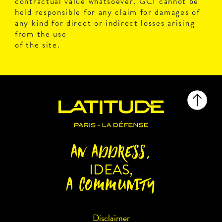
contractual value whatsoever. GCI cannot be
held responsible for any claim for damages of
any kind for direct or indirect losses arising
from the use
of the site.
AN ADDRESS,
IDEAS,
A COMMUNITY
Disclaimer